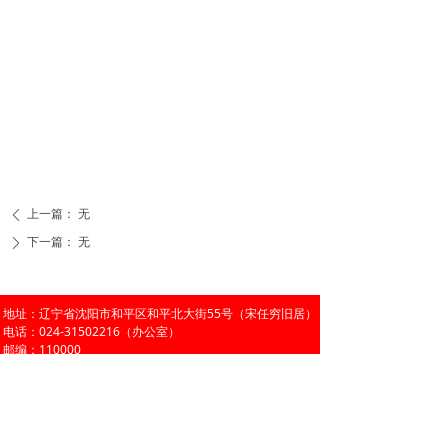
上一篇：
无
ꄴ
下一篇：
无
ꄲ
地址：辽宁省沈阳市和平区和平北大街55号（宋任穷旧居）
电话：024-31502216（办公室）
邮编：110000
邮箱：lnsrcf@126.com