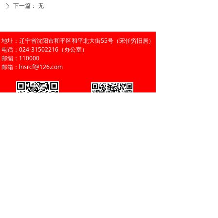
下一篇：
无
ꄲ
地址：辽宁省沈阳市和平区和平北大街55号（宋任穷旧居）
电话：024-31502216（办公室）
邮编：110000
邮箱：lnsrcf@126.com
官方微信
官方微博
首页
关于我们
我们的项目
我们的伙伴
信息披露
政策法规
版权所有：
辽宁省红十字基金会